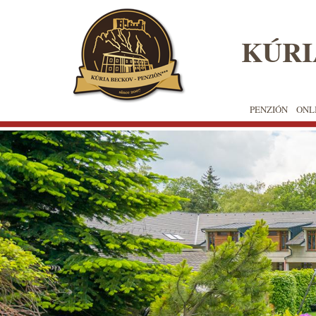
✖
KÚRI
Skočiť
na
hlavný
obsah
PENZIÓN
ONL