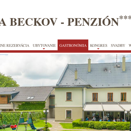
**
A BECKOV - PENZIÓN
INE REZERVÁCIA
UBYTOVANIE
GASTRONÓMIA
KONGRES
SVADBY