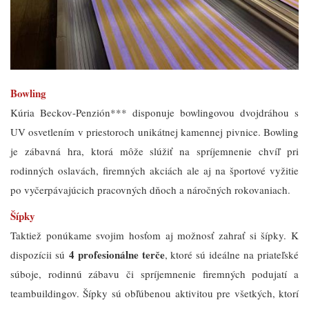
Bowling
Kúria Beckov-Penzión*** disponuje bowlingovou dvojdráhou s
UV osvetlením v priestoroch unikátnej kamennej pivnice. Bowling
je zábavná hra, ktorá môže slúžiť na spríjemnenie chvíľ pri
rodinných oslavách, firemných akciách ale aj na športové vyžitie
po vyčerpávajúcich pracovných dňoch a náročných rokovaniach.
Šípky
Taktiež ponúkame svojim hosťom aj možnosť zahrať si šípky. K
4 profesionálne terče
dispozícii sú
, ktoré sú ideálne na priateľské
súboje, rodinnú zábavu či spríjemnenie firemných podujatí a
teambuildingov. Šípky sú obľúbenou aktivitou pre všetkých, ktorí