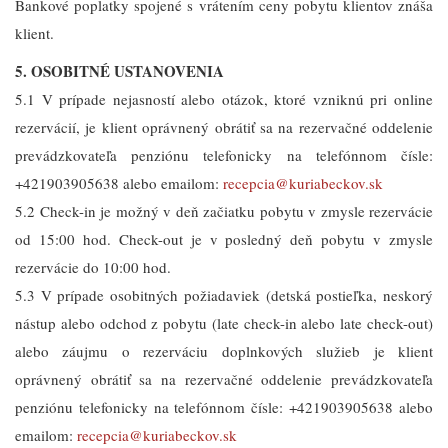
Bankové poplatky spojené s vrátením ceny pobytu klientov znáša
klient.
5. OSOBITNÉ USTANOVENIA
5.1 V prípade nejasností alebo otázok, ktoré vzniknú pri online
rezervácií, je klient oprávnený obrátiť sa na rezervačné oddelenie
prevádzkovateľa penziónu telefonicky na telefónnom čísle:
+421903905638 alebo emailom:
recepcia@kuriabeckov.sk
5.2 Check-in je možný v deň začiatku pobytu v zmysle rezervácie
od 15:00 hod. Check-out je v posledný deň pobytu v zmysle
rezervácie do 10:00 hod.
5.3 V prípade osobitných požiadaviek (detská postieľka, neskorý
nástup alebo odchod z pobytu (late check-in alebo late check-out)
alebo záujmu o rezerváciu doplnkových služieb je klient
oprávnený obrátiť sa na rezervačné oddelenie prevádzkovateľa
penziónu telefonicky na telefónnom čísle: +421903905638 alebo
emailom:
recepcia@kuriabeckov.sk