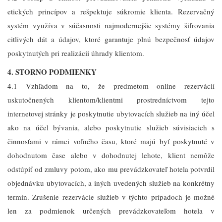
etických princípov a rešpektuje súkromie klienta. Rezervačný
systém využíva v súčasnosti najmodernejšie systémy šifrovania
citlivých dát a údajov, ktoré garantuje plnú bezpečnosť údajov
poskytnutých pri realizácii úhrady klientom.
4. STORNO PODMIENKY
4.1 Vzhľadom na to, že predmetom online rezervácií
uskutočnených klientom/klientmi prostredníctvom tejto
internetovej stránky je poskytnutie ubytovacích služieb na iný účel
ako na účel bývania, alebo poskytnutie služieb súvisiacich s
činnosťami v rámci voľného času, ktoré majú byť poskytnuté v
dohodnutom čase alebo v dohodnutej lehote, klient nemôže
odstúpiť od zmluvy potom, ako mu prevádzkovateľ hotela potvrdil
objednávku ubytovacích, a iných uvedených služieb na konkrétny
termín. Zrušenie rezervácie služieb v týchto prípadoch je možné
len za podmienok určených prevádzkovateľom hotela v