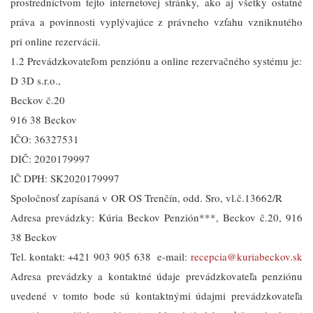
prostredníctvom tejto internetovej stránky, ako aj všetky ostatné
práva a povinnosti vyplývajúce z právneho vzťahu vzniknutého
pri online rezervácii.
1.2 Prevádzkovateľom penziónu a online rezervačného systému je:
D 3D s.r.o.,
Beckov č.20
916 38 Beckov
IČO: 36327531
DIČ: 2020179997
IČ DPH: SK2020179997
Spoločnosť zapísaná v OR OS Trenčín, odd. Sro, vl.č.13662/R
Adresa prevádzky: Kúria Beckov Penzión***, Beckov č.20, 916
38 Beckov
Tel. kontakt: +421 903 905 638 e-mail:
recepcia@kuriabeckov.sk
Adresa prevádzky a kontaktné údaje prevádzkovateľa penziónu
uvedené v tomto bode sú kontaktnými údajmi prevádzkovateľa