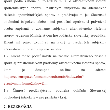
sporu podľa zákona č. 391/2015 Z. z. o alternatívnom riešení
spotrebiteľských sporov. Príslušným subjektom na alternatívne
riešenie spotrebiteľských sporov s predávajúcim je: Slovenská
obchodná inšpekcia alebo iná príslušná oprávnená právnická
osoba zapísaná v zozname subjektov alternatívneho riešenia
sporov vedenom Ministerstvom hospodárska Slovenskej republiky.
Klient má právo zvoliť si, na ktorý z uvedených subjektov
alternatívneho riešenia sporov sa obráti.
1.7 Klient môže podať návrh na začatie alternatívneho riešenia
sporu aj prostredníctvom platformy alternatívneho riešenia sporov,
ktorá je dostupná on-line na adrese:
https://ec.europa.eu/consumers/odr/main/index.cfm?
event=main.home2.show&...
1.8 Činnosť predávajúceho podlieha dohľadu Slovenskej
obchodnej inšpekcie – pre príslušný kraj.
2.
REZERVÁCIA