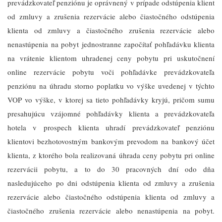
prevádzkovateľ penziónu je oprávnený v prípade odstúpenia klient
od zmluvy a zrušenia rezervácie alebo čiastočného odstúpenia
klienta od zmluvy a čiastočného zrušenia rezervácie alebo
nenastúpenia na pobyt jednostranne započítať pohľadávku klienta
na vrátenie klientom uhradenej ceny pobytu pri uskutočnení
online rezervácie pobytu voči pohľadávke prevádzkovateľa
penziónu na úhradu storno poplatku vo výške uvedenej v týchto
VOP vo výške, v ktorej sa tieto pohľadávky kryjú, pričom sumu
presahujúcu vzájomné pohľadávky klienta a prevádzkovateľa
hotela v prospech klienta uhradí prevádzkovateľ penziónu
klientovi bezhotovostným bankovým prevodom na bankový účet
klienta, z ktorého bola realizovaná úhrada ceny pobytu pri online
rezervácii pobytu, a to do 30 pracovných dní odo dňa
nasledujúceho po dni odstúpenia klienta od zmluvy a zrušenia
rezervácie alebo čiastočného odstúpenia klienta od zmluvy a
čiastočného zrušenia rezervácie alebo nenastúpenia na pobyt.