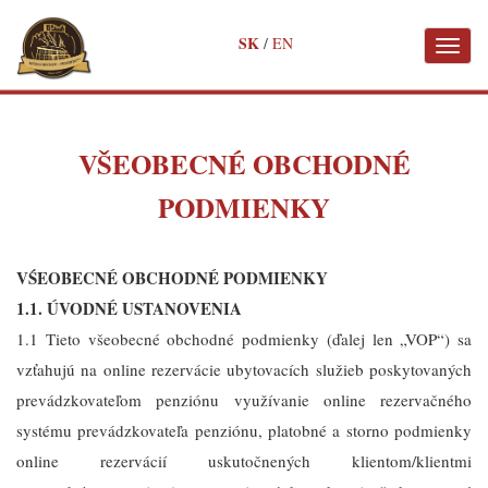
✖
SK
/
EN
Toggl
naviga
Skočiť
na
hlavný
obsah
VŠEOBECNÉ OBCHODNÉ
PODMIENKY
VŚEOBECNÉ OBCHODNÉ PODMIENKY
1.1. ÚVODNÉ USTANOVENIA
1.1 Tieto všeobecné obchodné podmienky (ďalej len „VOP“) sa
vzťahujú na online rezervácie ubytovacích služieb poskytovaných
prevádzkovateľom penziónu využívanie online rezervačného
systému prevádzkovateľa penziónu, platobné a storno podmienky
online rezervácií uskutočnených klientom/klientmi