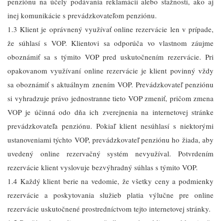
penziónu na účely podávania reklamácií alebo sťažností, ako aj
inej komunikácie s prevádzkovateľom penziónu.
1.3 Klient je oprávnený využívať online rezervácie len v prípade,
že súhlasí s VOP. Klientovi sa odporúča vo vlastnom záujme
oboznámiť sa s týmito VOP pred uskutočnením rezervácie. Pri
opakovanom využívaní online rezervácie je klient povinný vždy
sa oboznámiť s aktuálnym znením VOP. Prevádzkovateľ penziónu
si vyhradzuje právo jednostranne tieto VOP zmeniť, pričom zmena
VOP je účinná odo dňa ich zverejnenia na internetovej stránke
prevádzkovateľa penziónu. Pokiaľ klient nesúhlasí s niektorými
ustanoveniami týchto VOP, prevádzkovateľ penziónu ho žiada, aby
uvedený online rezervačný systém nevyužíval. Potvrdením
rezervácie klient vyslovuje bezvýhradný súhlas s týmito VOP.
1.4 Každý klient berie na vedomie, že všetky ceny a podmienky
rezervácie a poskytovania služieb platia výlučne pre online
rezervácie uskutočnené prostredníctvom tejto internetovej stránky.