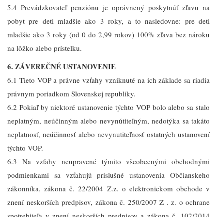
5.4 Prevádzkovateľ penziónu je oprávnený poskytnúť zľavu na
pobyt pre deti mladšie ako 3 roky, a to nasledovne: pre deti
mladšie ako 3 roky (od 0 do 2,99 rokov) 100% zľava bez nároku
na lôžko alebo prístelku.
6. ZÁVEREČNÉ USTANOVENIE
6.1 Tieto VOP a právne vzťahy vzniknuté na ich základe sa riadia
právnym poriadkom Slovenskej republiky.
6.2 Pokiaľ by niektoré ustanovenie týchto VOP bolo alebo sa stalo
neplatným, neúčinným alebo nevynútiteľným, nedotýka sa takáto
neplatnosť, neúčinnosť alebo nevynutiteľnosť ostatných ustanovení
týchto VOP.
6.3 Na vzťahy neupravené týmito všeobecnými obchodnými
podmienkami sa vzťahujú príslušné ustanovenia Občianskeho
zákonníka, zákona č. 22/2004 Z.z. o elektronickom obchode v
znení neskorších predpisov, zákona č. 250/2007 Z . z. o ochrane
spotrebiteľa v znení neskorších predpisov a zákona č. 102/2014