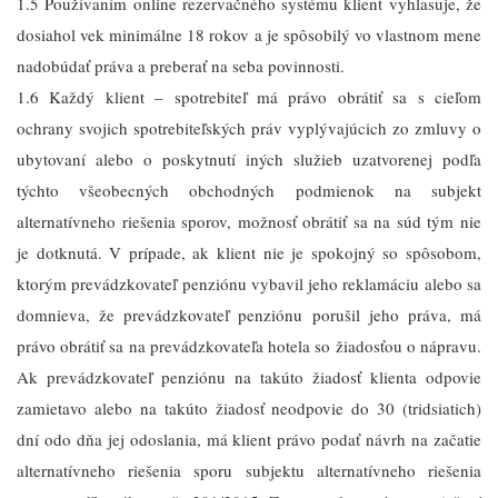
1.5 Používaním online rezervačného systému klient vyhlasuje, že
dosiahol vek minimálne 18 rokov a je spôsobilý vo vlastnom mene
nadobúdať práva a preberať na seba povinnosti.
1.6 Každý klient – spotrebiteľ má právo obrátiť sa s cieľom
ochrany svojich spotrebiteľských práv vyplývajúcich zo zmluvy o
ubytovaní alebo o poskytnutí iných služieb uzatvorenej podľa
týchto všeobecných obchodných podmienok na subjekt
alternatívneho riešenia sporov, možnosť obrátiť sa na súd tým nie
je dotknutá. V prípade, ak klient nie je spokojný so spôsobom,
ktorým prevádzkovateľ penziónu vybavil jeho reklamáciu alebo sa
domnieva, že prevádzkovateľ penziónu porušil jeho práva, má
právo obrátiť sa na prevádzkovateľa hotela so žiadosťou o nápravu.
Ak prevádzkovateľ penziónu na takúto žiadosť klienta odpovie
zamietavo alebo na takúto žiadosť neodpovie do 30 (tridsiatich)
dní odo dňa jej odoslania, má klient právo podať návrh na začatie
alternatívneho riešenia sporu subjektu alternatívneho riešenia