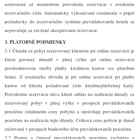
uzatvorená až momentom potvrdenia rezervácie s uvedením
rezervačného čísla. Automaticky vykonávané oznámenie o prijatí
požiadavky do rezervačného systému prevádzkovateľa hotela sa
nepovažuje za záväzné akceptovanie rezervácie.
3. PLATOBNÉ PODMIENKY
3.1 Úhradu za pobyt rezervovaný klientom pri online rezervácií je
klient povinný uhradiť v plnej výške pri online rezervácií
prostredníctvom služby platby kreditnou kartou cez platobnú
bránu. Z uvedeného dôvodu je pri online rezervácií pri platbe
kartou od klienta požadované číslo kreditnej/debetnej karty.
Potvrdením rezervácie dáva klient súhlas na realizáciu úhrady za
rezervovaný pobyt v plnej výške v prospech prevádzkovateľa
penziónu (stiahnutím ceny pobytu) a oprávňuje prevádzkovateľa
penziónu na realizáciu tejto úhrady. Celková cena pobytu je ihneď
zúčtovaná v prospech bankového účtu prevádzkovateľa penziónu.
3.2 Postup a činnosť prevádzkovateľa penziónu vychádza z