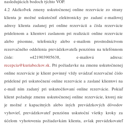
nasledujúcich bodoch týchto VOP.
4.2 Akékoľvek zmeny uskutočnenej online rezervácie zo strany
klienta je možné uskutočniť elektronicky po zadaní e-mailovej
adresy klienta zadanej pri online rezervácii a čísla rezervácie
pridelenom a klientovi zaslanom pri realizácii online rezervácie
alebo písomne, telefonicky alebo e-mailom prostredníctvom
rezervačného oddelenia prevádzkovateľa penziónu na telefónnom
čísle: +421903905638, e-mailová adresa:
recepcia@kuriabeckov.sk
. Pri požiadavke na zmenu uskutočnenej
online rezervácie je klient povinný vždy uvádzať rezervačné číslo
pridelené pri uskutočnení online rezervácie a zaslané klientovi na
e-mail ním zadaný pri uskutočňovaní online rezervácie. Pokiaľ
klient požaduje zmenu uskutočnenej online rezervácie, ktorej nie
je možné z kapacitných alebo iných prevádzkových dôvodov
vyhovieť, prevádzkovateľ penziónu uskutoční všetky kroky za
účelom vyhotovenia požiadavkám klienta, avšak prevádzkovateľ