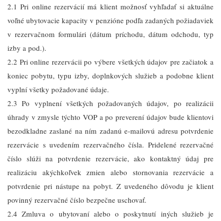
2.1 Pri online rezervácií má klient možnosť vyhľadať si aktuálne
voľné ubytovacie kapacity v penzióne podľa zadaných požiadaviek
v rezervačnom formulári (dátum príchodu, dátum odchodu, typ
izby a pod.).
2.2 Pri online rezervácii po výbere všetkých údajov pre začiatok a
koniec pobytu, typu izby, doplnkových služieb a podobne klient
vyplní všetky požadované údaje.
2.3 Po vyplnení všetkých požadovaných údajov, po realizácii
úhrady v zmysle týchto VOP a po preverení údajov bude klientovi
bezodkladne zaslané na ním zadanú e-mailovú adresu potvrdenie
rezervácie s uvedením rezervačného čísla. Pridelené rezervačné
číslo slúži na potvrdenie rezervácie, ako kontaktný údaj pre
realizáciu akýchkoľvek zmien alebo stornovania rezervácie a
potvrdenie pri nástupe na pobyt. Z uvedeného dôvodu je klient
povinný rezervačné číslo bezpečne uschovať.
2.4 Zmluva o ubytovaní alebo o poskytnutí iných služieb je