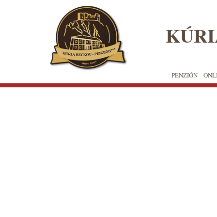
✖
KÚRI
Skočiť
na
hlavný
obsah
PENZIÓN
ONL