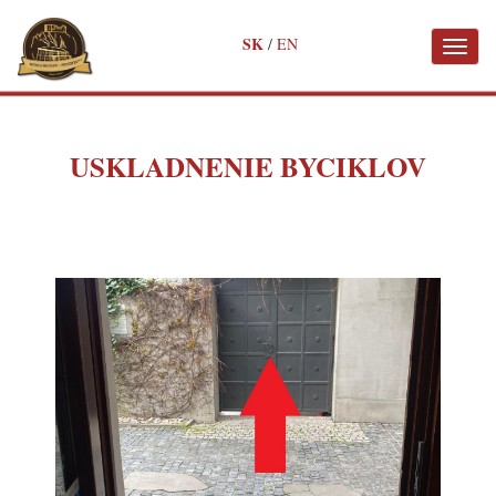
✖
SK
/
EN
Toggl
naviga
Skočiť
na
hlavný
obsah
USKLADNENIE BYCIKLOV