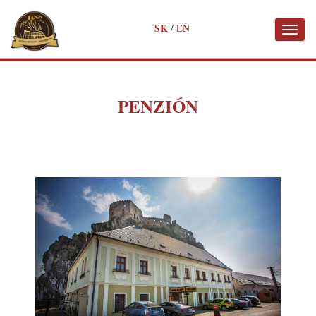
✖
SK
/
EN
Toggl
naviga
Skočiť
na
hlavný
obsah
PENZIÓN