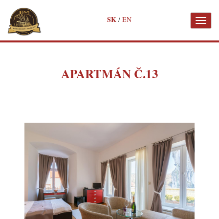
✖
SK
/
EN
Toggl
naviga
Skočiť
na
hlavný
obsah
APARTMÁN Č.13