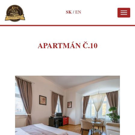
✖
SK
/
EN
Toggl
naviga
Skočiť
na
hlavný
obsah
APARTMÁN Č.10