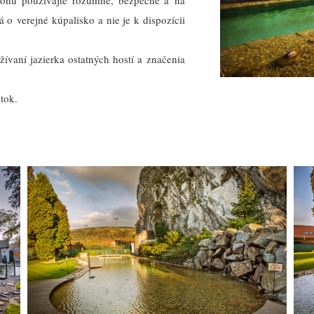
 zónu používajte rozumne, bezpečne a na
o verejné kúpalisko a nie je k dispozícii
žívaní jazierka ostatných hostí a značenia
tok.