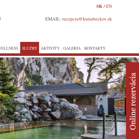
SK
/
EN
*
EMAIL:
recepcia@kuriabeckov.sk
WELLNESS
SLUŽBY
AKTIVITY
GALÉRIA
KONTAKTY