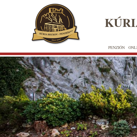
✖
KÚRI
Skočiť
na
hlavný
obsah
PENZIÓN
ONL