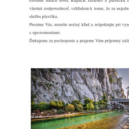
Prosíme našich hostí, Kúpacie Jazierko a plaveckú
vlastnú zodpovednosť, vzhľadom k tomu, že sa nejedná 
služba plavčíka.
Prosíme Vás, nerušte nočný kľud a rešpektujte pri vyu
s upozorneniami.
Ďakujeme za pochopenie a prajeme Vám príjemný záži