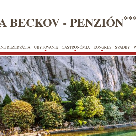
**
A BECKOV - PENZIÓN
INE REZERVÁCIA
UBYTOVANIE
GASTRONÓMIA
KONGRES
SVADBY