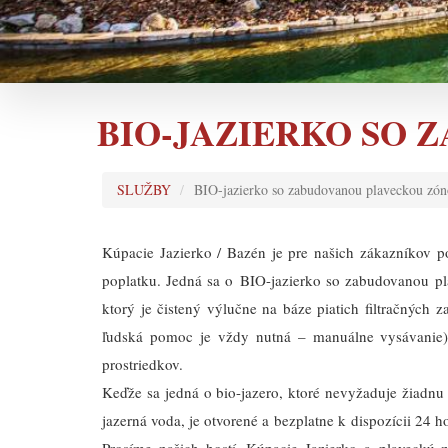
BIO-JAZIERKO SO
SLUŽBY
BIO-jazierko so zabudovanou plaveckou zó
Kúpacie Jazierko / Bazén je pre našich zákazníkov p
poplatku. Jedná sa o BIO-jazierko so zabudovanou p
ktorý je čistený výlučne na báze piatich filtračných 
ľudská pomoc je vždy nutná – manuálne vysávanie)
prostriedkov.
Keďže sa jedná o bio-jazero, ktoré nevyžaduje žiadn
jazerná voda, je otvorené a bezplatne k dispozícii 24 h