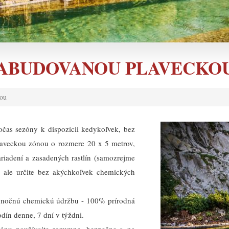
 ZABUDOVANOU PLAVECKO
nou
očas sezóny k dispozícii kedykoľvek, bez
laveckou zónou o rozmere 20 x 5 metrov,
zariadení a zasadených rastlín (samozrejme
 ale určite bez akýchkoľvek chemických
u nočnú chemickú údržbu - 100% prírodná
odín denne, 7 dní v týždni.